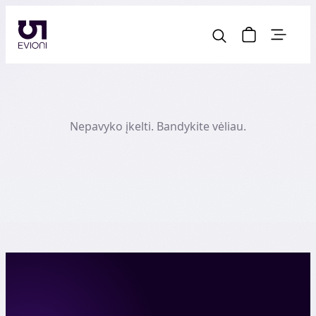
Nepavyko įkelti. Bandykite vėliau.