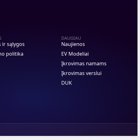
S
DAUGIAU
s ir sąlygos
Naujienos
o politika
EV Modeliai
Įkrovimas namams
Įkrovimas verslui
DUK