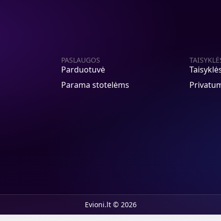
PASLAUGOS
TAISYKLĖ
Parduotuvė
Taisyklė
Parama stotelėms
Privatum
Evioni.lt © 2026