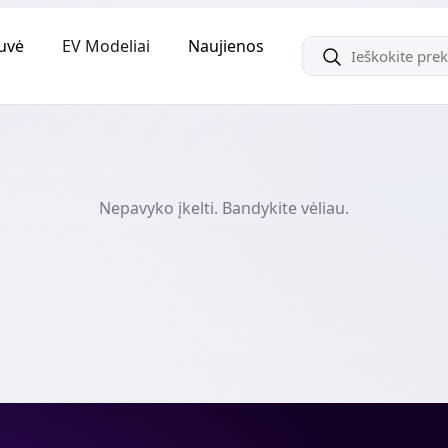
uvė
EV Modeliai
Naujienos
Nepavyko įkelti. Bandykite vėliau.